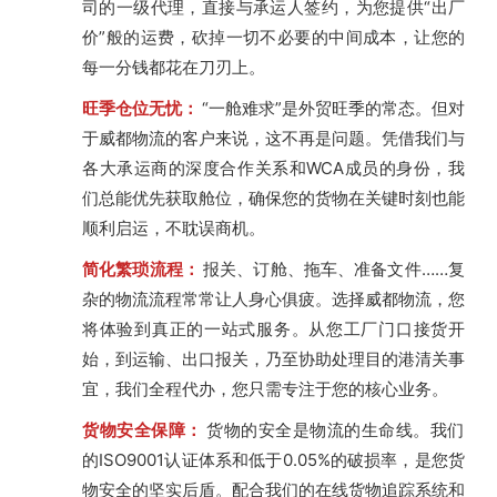
司的一级代理，直接与承运人签约，为您提供“出厂
价”般的运费，砍掉一切不必要的中间成本，让您的
每一分钱都花在刀刃上。
旺季仓位无忧：
“一舱难求”是外贸旺季的常态。但对
于威都物流的客户来说，这不再是问题。凭借我们与
各大承运商的深度合作关系和WCA成员的身份，我
们总能优先获取舱位，确保您的货物在关键时刻也能
顺利启运，不耽误商机。
简化繁琐流程：
报关、订舱、拖车、准备文件……复
杂的物流流程常常让人身心俱疲。选择威都物流，您
将体验到真正的一站式服务。从您工厂门口接货开
始，到运输、出口报关，乃至协助处理目的港清关事
宜，我们全程代办，您只需专注于您的核心业务。
货物安全保障：
货物的安全是物流的生命线。我们
的ISO9001认证体系和低于0.05%的破损率，是您货
物安全的坚实后盾。配合我们的在线货物追踪系统和