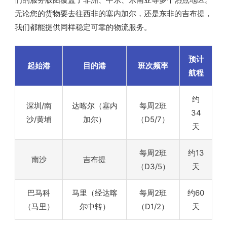
无论您的货物要去往西非的塞内加尔，还是东非的吉布提，
我们都能提供同样稳定可靠的物流服务。
预计
起始港
目的港
班次频率
航程
约
深圳/南
达喀尔（塞内
每周2班
34
沙/黄埔
加尔）
（D5/7）
天
每周2班
约13
南沙
吉布提
（D3/5）
天
巴马科
马里（经达喀
每周2班
约60
（马里）
尔中转）
（D1/2）
天