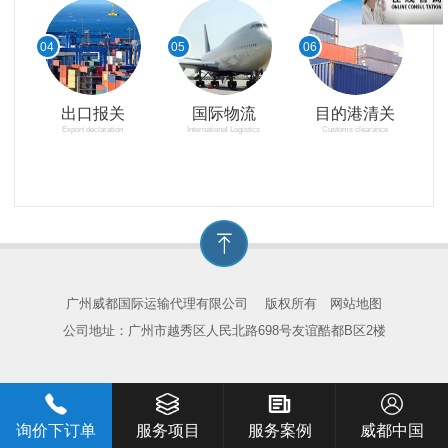
04
05
06
出口报关
国际物流
目的港清关
Export declaration
International Logistics
Customs clearance
广州威都国际运输代理有限公司
版权所有
网站地图
公司地址：广州市越秀区人民北路698号友谊酷都B区2楼
询价下订单
服务项目
服务案例
威都中国