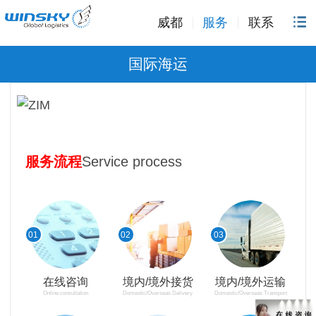
威都
服务
联系
国际海运
服务
流程
Service process
01
02
03
在线咨询
境内/境外接货
境内/境外运输
Online consultation
Domestic/Overseas Delivery
Domestic/Overseas Transport