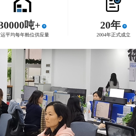
RMB55/KG
SEAL：
30000吨+
20年
土耳其航空
+
+
（TURKIHCARGO）于2023年6月
空运平均每年舱位供应量
2004年正式成立
12日晚在广州市丽思卡尔顿酒店隆
重举行了年度庆典晚宴，本次活动
邀请了来自各大知名企业的重要人
物参加。其中，威都物流
（WIKYGLOALLOGITIC）作为其
中一家大型知名物流企业，亦受到
土耳其航空主办方的邀请，晚宴成
为多方深入交流与强化合作的绝佳
契机。