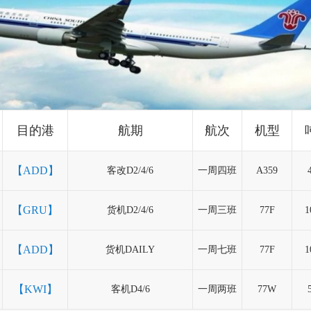
起送城市：
目的城市：
科威特航空
起运日期：
TIME：AM5:30-PM14:20
RMB23/KG
SEAL：
埃塞尔比亚航空-香港始发
起运港口：
TIME：PM16:45-PM21:50
RMB53/KG
SEAL：
目的港口：