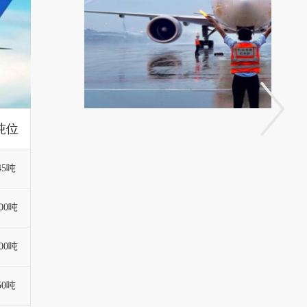
搜索运价
起始港
目的港
航期
航次
【CAN】
【CMB】
客机D3
一周一班
搜索运价
【CAN】
【IST】
D1234567
一周七班
【CAN/SZX】
【IKA】
D1234567
一周12班
【CTU】
【LHE】
D2
一周一班