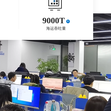
9000T
+
海运吞吐量