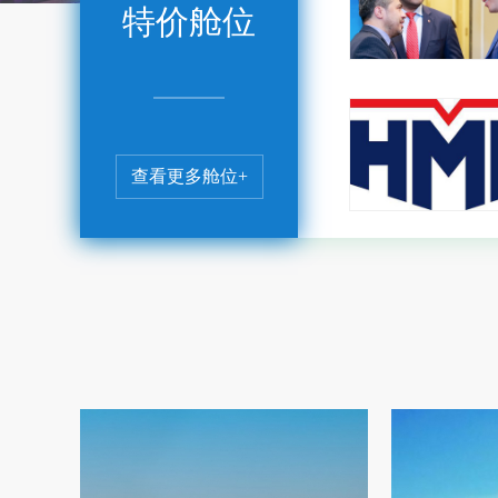
特价舱位
查看更多舱位+