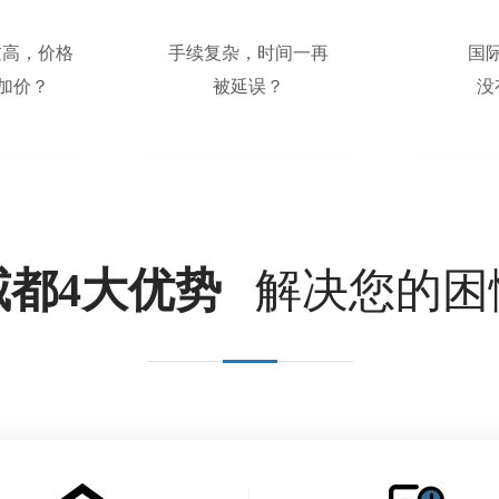
TIME：AM00:50-AM07:30
过高，价格
手续复杂，时间一再
国
RMB52/KG
SEAL：
加价？
被延误？
没
威都4大优势
解决您的困
土耳其航空
TIME：AM5:30-PM12:40
RMB43/KG
SEAL：
埃塞俄比亚航空-广州成都始发
TIME：AM02:35-PM14:40