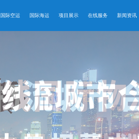
中国南方航空
国际空运
国际海运
项目展示
在线服务
新闻资讯
TIME：AM00:50-AM07:30
RMB52/KG
SEAL：
土耳其航空
TIME：AM5:30-PM12:40
RMB43/KG
SEAL：