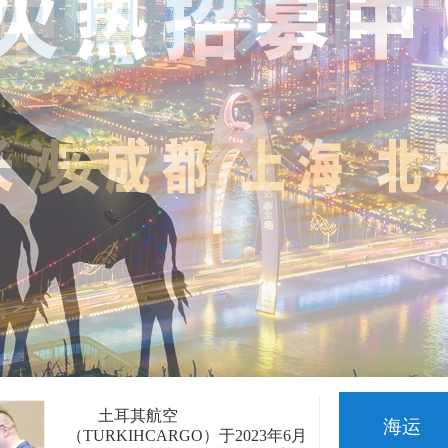
埃塞俄比亚航空-广州成都始发
TIME：AM02:35-PM14:40
RMB55/KG
SEAL：
土耳其航空
（TURKIHCARGO）于2023年6月
12日晚在广州市丽思卡尔顿酒店隆
重举行了年度庆典晚宴，本次活动
邀请了来自各大知名企业的重要人
物参加。其中，威都物流
（WIKYGLOALLOGITIC）作为其
中一家大型知名物流企业，亦受到
土耳其航空主办方的邀请，晚宴成
为多方深入交流与强化合作的绝佳
契机。
海运