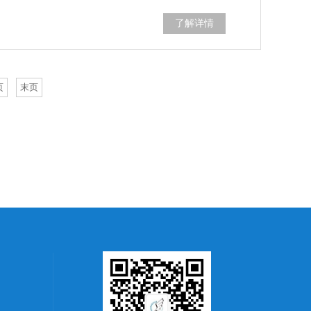
了解详情
页
末页