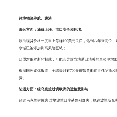
跨境物流停航、跳港
海运方面：油价上涨、港口安全和拥堵。
原油现货价格一度重上每桶
100
美元关口，达到八年来高位，
水域已被添加到高风险区域；
欧盟对俄罗斯的制裁，可能会导致当地港口清关的查验率增
根据国外媒体报道，全球每月有
700
多艘散货船前往俄罗斯和
费。
陆运方面：经乌克兰过境欧洲的运输受影响
经过乌克兰
伊佐夫
过境波兰口岸赫鲁别舒夫，抵达波兰斯瓦