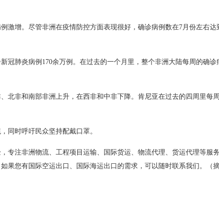
病例激增。尽管非洲在疫情防控方面表现很好，确诊病例数在
7
月份左右达
诊新冠肺炎病例
170
余万例。在过去的一个月里，整个非洲大陆每周的确诊
非、北非和南部非洲上升，在西非和中非下降。肯尼亚在过去的四周里每
统，同时呼吁民众坚持配戴口罩。
验，专注非洲物流、工程项目运输、国际货运、物流代理、货运代理等服
，如果您有国际空运出口、国际海运出口的需求，可以随时联系我们。（