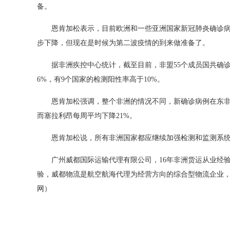
备。
恩肯加松表示，目前欧洲和一些亚洲国家新冠肺炎确诊
步下降，但现在是时候为第二波疫情的到来做准备了。
据非洲疾控中心统计，截至目前，非盟
55
个成员国共确
6%
，有
9
个国家的检测阳性率高于
10%
。
恩肯加松强调，整个非洲的情况不同，新确诊病例在东
而塞拉利昂每周平均下降
21%
。
恩肯加松说，所有非洲国家都应继续加强检测和监测系
广州威都国际运输代理有限公司，16年非洲货运从业经
验，威都物流是航空航海代理为经营方向的综合型物流企业
网）