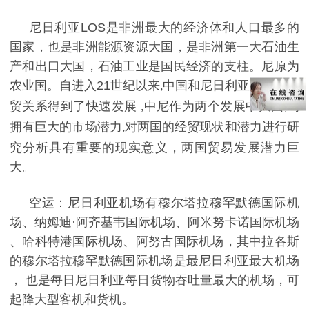
尼日利亚LOS
是非洲最大的经济体和人口最多的
国家，也是非洲能源资源大国，是非洲第一大石油生
产和出口大国，石油工业是国民经济的支柱。尼原为
农业国。自进入
21
世纪以来
中国和尼日利亚之间的经
,
贸关系得到了快速发展
中尼作为两个发展中大国
均
,
,
拥有巨大的市场潜力
对两国的经贸现状和潜力进行研
,
究分析具有重要的现实意义，两国贸易发展潜力巨
大。
空运：尼日利亚机场有
穆尔塔拉穆罕默德国际机
场
、
纳姆迪
·
阿齐基韦国际机场
、
阿米努卡诺国际机场
、
哈科特港国际机场
、
阿努古国际机场
，
其中拉各斯
的穆尔塔拉穆罕默德国际机场是最尼日利亚最大机场
，
也是每日尼日利亚每日货物吞吐量最大的机场
，
可
起降大型客机和货机
。