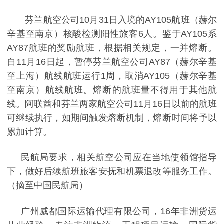
芬兰航空公司
10
月
31
日入境的
AY105
航班（赫尔
辛基至南京）核酸检测阳性旅客
6
人。鉴于
AY105
系
AY87
航班的奖励航班，根据相关规定，一并熔断。
自
11
月
16
日起，暂停芬兰航空公司
AY87
（赫尔辛基
至上海）航线航班运行
1
周，取消
AY105
（赫尔辛基
至南京）航线航班。熔断的航班量不得用于其他航
线。阿联酋和芬兰两家航空公司
11
月
16
日以前的航班
可继续执行，如期间触发熔断机制，熔断时间将予以
累加计算。
民航局要求，相关航空公司应在当地使领馆指导
下，做好后续航班旅客安抚和机票退改等服务工作。
（摘至中国民航局）
广州威都国际运输代理有限公司，16年非洲货运