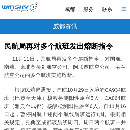
威都
服务
联系
威都资讯
民航局再对多个航班发出熔断指令
11
月
11
日，民航局再发多个熔断指令，对国航、
南航、柬埔寨吴哥航空公司、阿联酋航空公司、芬兰
航空公司的多个航班实施熔断。
根据民航局通报，国航
10
月
29
日入境的
CA934
航
班（巴黎至天津）核酸检测阳性旅客
5
人，
CA864
航
班（雅典至成都）核酸检测阳性旅客
6
人。自
11
月
16
日起，暂停国航上述两个航线航班运行
1
周。根据相
关规定，雅典至成都该航线周四、周日两个航班一并