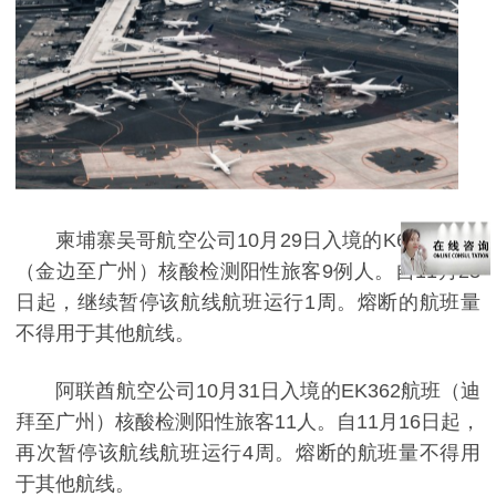
柬埔寨吴哥航空公司
10
月
29
日入境的
K6668
航班
（金边至广州）核酸检测阳性旅客
9
例人。自
11
月
23
日起，继续暂停该航线航班运行
1
周。熔断的航班量
不得用于其他航线。
阿联酋航空公司
10
月
31
日入境的
EK362
航班（迪
拜至广州）核酸检测阳性旅客
11
人。自
11
月
16
日起，
再次暂停该航线航班运行
4
周。熔断的航班量不得用
于其他航线。