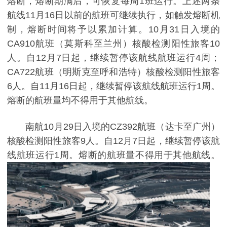
熔断，熔断期满后，可恢复每周
1
班运行。上述两条
航线
11
月
16
日以前的航班可继续执行，如触发熔断机
制，熔断时间将予以累加计算。
10
月
31
日入境的
CA910
航班（莫斯科至兰州）核酸检测阳性旅客
10
人。自
12
月
7
日起，继续暂停该航线航班运行
4
周；
CA722
航班（明斯克至呼和浩特）核酸检测阳性旅客
6
人。自
11
月
16
日起，继续暂停该航线航班运行
1
周。
熔断的航班量均不得用于其他航线。
南航
10
月
29
日入境的
CZ392
航班（达卡至广州）
核酸检测阳性旅客
9
人。自
12
月
7
日起，继续暂停该航
线航班运行
1
周。熔断的航班量不得用于其他航线。