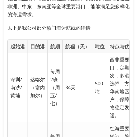
非洲、中东、东南亚等全球重要港口，能够满足您多样化
的海运需求。
以下是我公司部分热门海运航线的详情：
起始港
目的港
航期
航程（天）
吨位
特点与优势
西非重要港
口，定期班
每周
次，多港口
深圳/
达喀尔
2班
500
选择，方便
南沙/
（塞内
（周
34天
吨
华南地区客
黄埔
加尔）
五/
户，保障货
七）
物稳定发
运。
红海重要中
每周
转港，航程