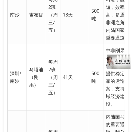
2班
短，效率
500
南沙
吉布提
（周
13天
高，是通往
吨
三/
非洲之角及
五）
内陆国家的
重要通道。
中非刚果民
主共和国主
每周
要出海口，
马塔迪
2班
深圳/
500
提供稳定可
（刚
（周
41天
南沙
吨
靠的运输方
果）
三/
案，支持区
五）
域经济建
设。
内陆国马里
的重要通
每周
道，我公司