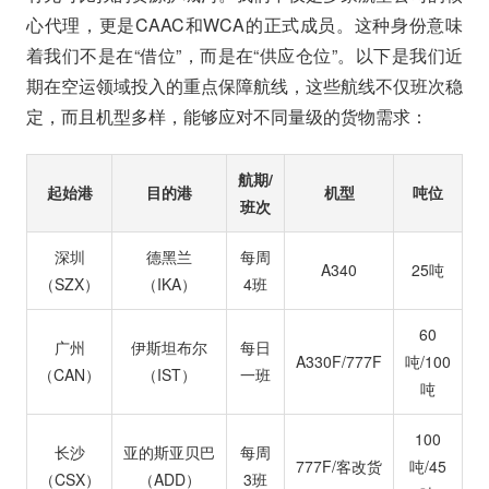
心代理，更是CAAC和WCA的正式成员。这种身份意味
着我们不是在“借位”，而是在“供应仓位”。以下是我们近
期在空运领域投入的重点保障航线，这些航线不仅班次稳
定，而且机型多样，能够应对不同量级的货物需求：
航期/
起始港
目的港
机型
吨位
班次
深圳
德黑兰
每周
A340
25吨
（SZX）
（IKA）
4班
60
广州
伊斯坦布尔
每日
A330F/777F
吨/100
（CAN）
（IST）
一班
吨
100
长沙
亚的斯亚贝巴
每周
777F/客改货
吨/45
（CSX）
（ADD）
3班