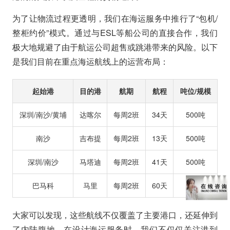
为了让物流过程更透明，我们在海运服务中推行了“包机/
整柜约价”模式。通过与ESL等船公司的直接合作，我们
极大地规避了由于航运公司超售或跳港带来的风险。以下
是我们目前在重点海运航线上的运营布局：
起始港
目的港
航期
航程
吨位/规模
深圳/南沙/黄埔
达喀尔
每周2班
34天
500吨
南沙
吉布提
每周2班
13天
500吨
深圳/南沙
马塔迪
每周2班
41天
500吨
巴马科
马里
每周2班
60天
500吨
大家可以发现，这些航线不仅覆盖了主要港口，还延伸到
了内陆腹地。在设计海运服务时，我们不仅仅关注港到