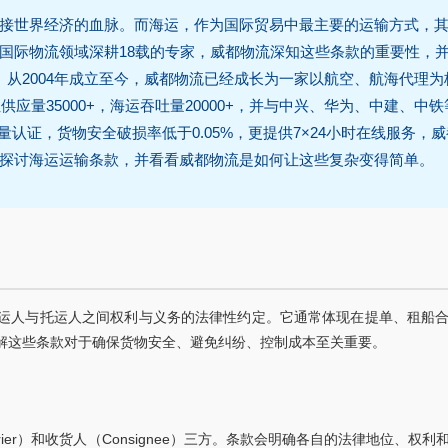
接世界经济的血脉。而海运，作为国际贸易中最主要的运输方式，
国际物流领域深耕18载的专家，威都物流深知这些条款的重要性，
。从2004年成立至今，威都物流已经成长为一家以航空、航海代理为
应量35000+，海运吞吐量20000+，并与中兴、华为、中建、中铁
质量认证，货物安全破损率低于0.05%，更提供7×24小时在线服务，
探讨海运运输条款，并看看威都物流是如何让这些复杂变得简单。
运人与托运人之间权利与义务的法律性约定。它通常体现在提单、租船
解这些条款对于确保货物安全、避免纠纷、控制成本至关重要。
rier）和收货人（Consignee）三方。条款会明确各自的法律地位、权