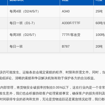
每周4班（D2/4/5/7）
A340
25吨
每日一班（D1-7）
A330F/777F
60吨/
每周3班（D2/5/7）
777F/客改货
100吨
每日一班
B787
20吨
误仍可能发生。运输条款会规定索赔的程序、时限和所需文件。同时，
裁或诉讼。清晰的索赔和争议解决机制有助于保护各方的合法权益。
内部管理，将货物安全破损率控制在0.05%以下，这在行业内是一个非
发生意外，我们也会积极协助客户处理索赔事宜，确保客户的损失得到
何时间获得专业的咨询和支持，无论是货物追踪还是紧急情况处理，我们都