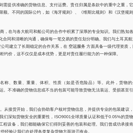
则需提供准确的货物信息、支付运费。责任归属是条款中的重中之重，
限额。不同的国际公约，如《海牙规则》、《维斯比规则》和《汉堡规
商，在与各大航司和船公司的合作中积累了深厚的专业知识。我们熟知
化合同和清晰的沟通，确保每一笔交易的责任划分明确。我们与土耳其航
空公司建立了长期稳定的合作关系，在
空运服务
方面具备一级代理资质
/整柜约价，这不仅仅是成本优势，更是对责任履行能力的一种保障。
名称、数量、重量、体积、性质（如是否危险品）等。此外，货物的
存和搬运。不准确的货物信息或不当的包装可能导致货物无法装运、受损甚至
。从接货开始，我们会协助客户核对货物信息，并提供专业的包装建议
深知货物安全的重要性，ISO9001全球质量认证和低于0.05%的货
工程设备，我们都能确保它们得到妥善的包装和处理。我们曾成功承接
这些经验让我们在处理各类复杂货物方面游刃有余。