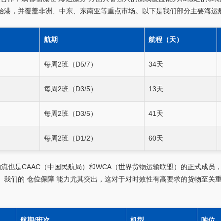
始港，并覆盖非洲、中东、东南亚等重点市场。以下是我们部分主要海运
航期
航程（天）
每周2班（D5/7）
34天
每周2班（D3/5）
13天
每周2班（D3/5）
41天
每周2班（D1/2）
60天
流也是CAAC（中国民航局）和WCA（世界货物运输联盟）的正式成员
。我们的
仓位保障
能力尤其突出，这对于对时效性有高要求的货物至关
航期/班次
机型
吨位