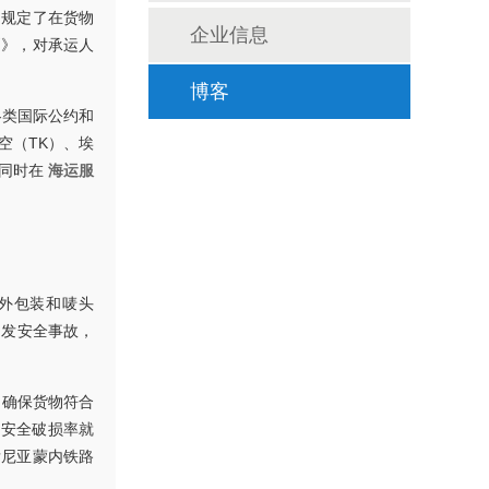
它规定了在货物
企业信息
则》，对承运人
博客
各类国际公约和
空（TK）、埃
，同时在
海运服
外包装和唛头
引发安全事故，
，确保货物符合
物安全破损率就
肯尼亚蒙内铁路