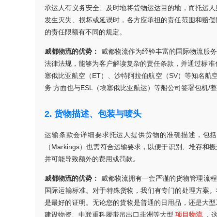
承运人有义务安全、及时地将货物运达目的地，而托运人
发生灭失、损坏或延误时，各方应承担的责任范围和赔偿
的责任限额有不同的规定。
威都物流的优势：
威都物流作为经验丰富的国际物流服务
法律法规，能够为客户解读复杂的责任条款，并通过标准
塞俄比亚航空（ET）、沙特阿拉伯航空（SV）等知名航
务
方面也与ESL（埃塞俄比亚航运）等船公司签署包机
2. 货物描述、包装与唛头
运输条款会详细要求托运人提供货物的准确描述，包括
（Markings）也需符合运输要求，以便于识别、堆
并可能导致额外的费用或罚款。
威都物流的优势：
威都物流拥有一套严谨的货物管理流程
国际运输标准。对于特殊货物，我们有专门的处理方案。我们
是最好的证明。无论您的货物是普通的日用品，还是大型
建设物资、中联重科履带吊出口非洲等大型
项目物流
，