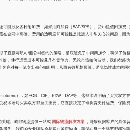
可能涉及各种附加费，如燃油附加费（BAF/SPS）、货币贬值附加费（
也需在合同中明确。费用的透明度和可控性是托运人非常关心的问题，因
取了直接与航司/船公司签约的策略，彻底避免了中间商加价，确保了价
柜约价，使得运费成本可控且具有竞争力。无论市场如何波动，我们都能
让客户对每一笔支出都心知肚明，从而有效规划预算，避免隐性成本的困
oterms），如FOB、CIF、EXW、DAP等。这些术语明确了买卖双
贸易术语对买卖双方都至关重要，它直接决定了谁负责支付运费、保险
物流的关键。威都物流提供一站式
国际物流解决方案
，能够根据客户的具体
条服务。我们的专业团队会与客户紧密沟通，确保在每一个环节都能准