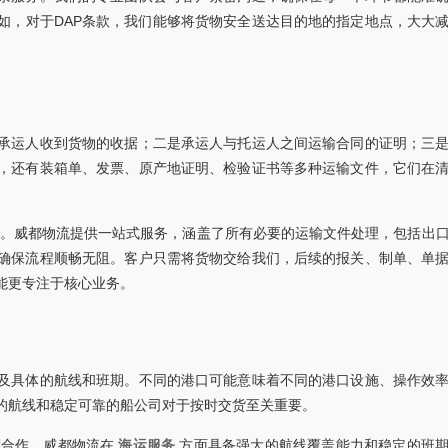
如，对于DAP条款，我们能够将货物安全送达目的地的指定地点，大大
承运人收到货物的收据；二是承运人与托运人之间运输合同的证明；三
，还有装箱单、发票、原产地证明、检验证书等多种运输文件，它们在
。威都物流提供一站式服务，涵盖了所有必要的运输文件处理，包括出
确保流程顺畅无阻。客户只需将货物交给我们，后续的报关、制单、单
能更专注于核心业务。
及具体的航线和班期。不同的港口可能意味着不同的港口设施、操作效
的航线和稳定可靠的船公司对于按时交货至关重要。
度合作，威都物流在
海运服务
方面具备强大的航线覆盖能力和稳定的班