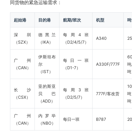
同货物的紧急运输需求：
起始港
目的港
航期/班次
机型
吨
深圳
德黑兰
每周4班
A340
2
（SZX）
（IKA）
（D2/4/5/7）
伊斯坦布
6
广州
每日一班
尔
A330F/777F
吨
（CAN）
（D1-7）
（IST）
吨
亚的斯亚
1
长沙
每周3班
贝巴
777F/客改货
吨
（CSX）
（D2/5/7）
（ADD）
吨
广州
内罗毕
每日一班
B787
2
（CAN）
（NBO）