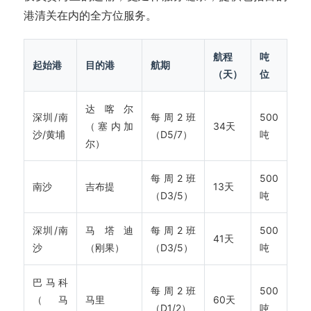
港清关在内的全方位服务。
航程
吨
起始港
目的港
航期
（天）
位
达喀尔
深圳/南
每周2班
500
（塞内加
34天
沙/黄埔
（D5/7）
吨
尔）
每周2班
500
南沙
吉布提
13天
（D3/5）
吨
深圳/南
马塔迪
每周2班
500
41天
沙
（刚果）
（D3/5）
吨
巴马科
每周2班
500
（马
马里
60天
（D1/2）
吨