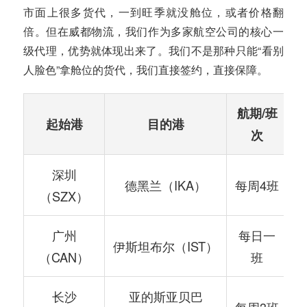
市面上很多货代，一到旺季就没舱位，或者价格翻
倍。但在威都物流，我们作为多家航空公司的核心一
级代理，优势就体现出来了。我们不是那种只能“看别
人脸色”拿舱位的货代，我们直接签约，直接保障。
航期/班
起始港
目的港
次
深圳
德黑兰（IKA）
每周4班
（SZX）
广州
每日一
伊斯坦布尔（IST）
A
（CAN）
班
长沙
亚的斯亚贝巴