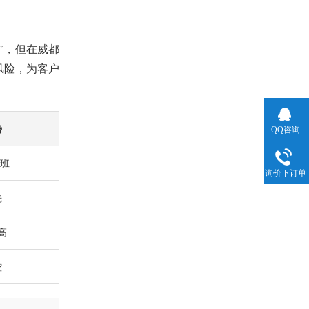
”，但在威都
风险，为客户
势
QQ咨询
2班
询价下订单
先
高
控