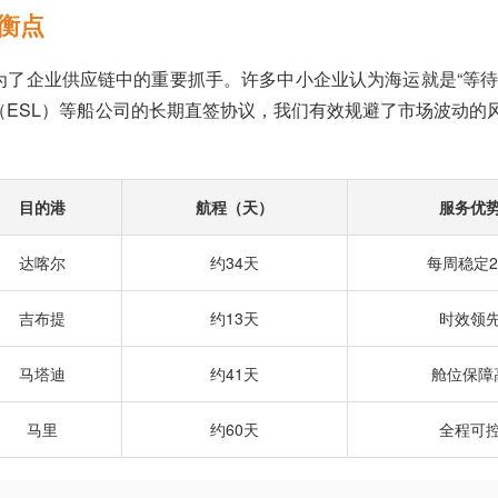
衡点
为了企业供应链中的重要抓手。许多中小企业认为海运就是“等待
（ESL）等船公司的长期直签协议，我们有效规避了市场波动的
目的港
航程（天）
服务优
达喀尔
约34天
每周稳定
吉布提
约13天
时效领
马塔迪
约41天
舱位保障
马里
约60天
全程可