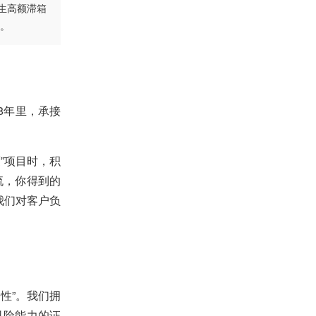
生高额滞箱
点。
8年里，承接
”项目时，积
流，你得到的
我们对客户负
性”。我们拥
风险能力的证