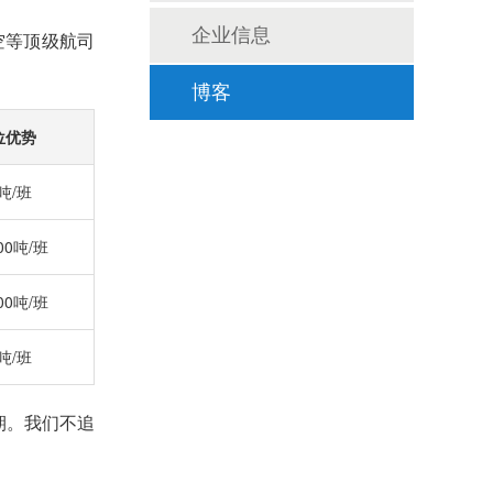
企业信息
空等顶级航司
博客
位优势
5吨/班
100吨/班
100吨/班
0吨/班
期。我们不追