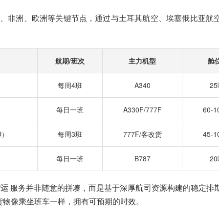
、非洲、欧洲等关键节点，通过与土耳其航空、埃塞俄比亚航
航期/班次
主力机型
舱
每周4班
A340
2
）
每日一班
A330F/777F
60-
D）
每周3班
777F/客改货
45-
每日一班
B787
2
空运
服务并非随意的拼凑，而是基于深厚航司资源构建的稳定排
货物像乘坐班车一样，拥有可预期的时效。