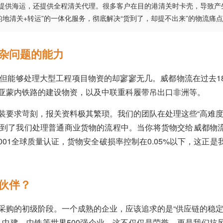
不仅提供海运，还提供全程清关代理。很多客户在目的港清关时卡壳，导致产
地清关+转运”的一体化服务，彻底解决“货到了，却提不出来”的物流痛
杂问题的能力
但能够处理大型工程项目物资的却寥寥无几。威都物流在过去1
亚蒙内铁路的建设物资，以及中联重科履带吊出口非洲等。
装要求苛刻，报关资料极其繁琐。我们的团队在处理这些“高难度
到了我们处理普通商业货物的流程中。当你将货物交给威都物
9001全球质量认证，货物安全破损率控制在0.05%以下，这正是
伙伴？
采购的初级阶段。一个成熟的企业，应该追求的是“供应链的稳定
、中建、中铁等世界500强企业。这不仅仅是荣誉，更是我们抗