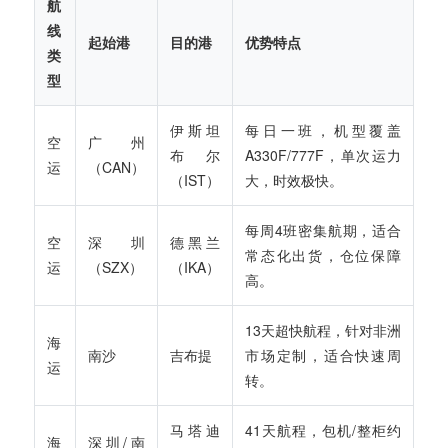
航
线
起始港
目的港
优势特点
类
型
伊斯坦
每日一班，机型覆盖
空
广州
布尔
A330F/777F，单次运力
运
（CAN）
（IST）
大，时效极快。
每周4班密集航期，适合
空
深圳
德黑兰
常态化出货，仓位保障
运
（SZX）
（IKA）
高。
13天超快航程，针对非洲
海
南沙
吉布提
市场定制，适合快速周
运
转。
马塔迪
41天航程，包机/整柜约
海
深圳/南