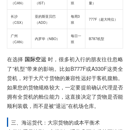
（CAN）
（IST）
班
量）
长沙
亚的斯亚贝巴
每周3
777F（超大吨位）
（CSX）
（ADD）
班
广州
每日一
内罗毕（NBO）
B787机型
（CAN）
班
在选择
时，很多初入行的朋友往往忽略
国际空运
了“机型”带来的影响。比如B777F或A330F这类全
货机，对于大尺寸货物的兼容性远好于客机腹舱。
如果您的货物规格较大，一定要提前确认代理是否
拥有全货机的舱位能力，这直接决定了货物是否能
顺利装载，而不是被“退运”在机场仓库。
三、海运货代：大宗货物的成本平衡术