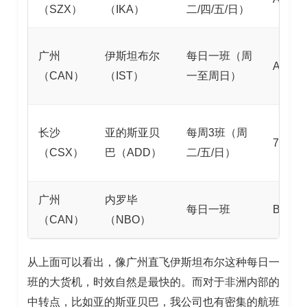
（SZX）
（IKA）
二/四/五/日）
广州
伊斯坦布尔
每日一班（周
A330F
（CAN）
（IST）
一至周日）
长沙
亚的斯亚贝
每周3班（周
777F
（CSX）
巴（ADD）
二/五/日）
广州
内罗毕
每日一班
B787
（CAN）
（NBO）
从上面可以看出，像广州直飞伊斯坦布尔这种每日一
班的大货机，时效自然是最快的。而对于非洲内部的
中转点，比如亚的斯亚贝巴，我公司也有密集的航班