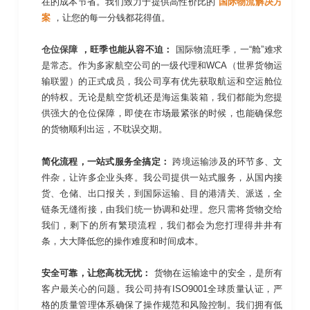
在的成本节省。我们致力于提供高性价比的
国际物流解决方
案
，让您的每一分钱都花得值。
仓位保障
，旺季也能从容不迫：
国际物流旺季，一“舱”难求
是常态。作为多家航空公司的一级代理和WCA（世界货物运
输联盟）的正式成员，我公司享有优先获取航运和空运舱位
的特权。无论是航空货机还是海运集装箱，我们都能为您提
供强大的仓位保障，即使在市场最紧张的时候，也能确保您
的货物顺利出运，不耽误交期。
简化流程，一站式服务全搞定：
跨境运输涉及的环节多、文
件杂，让许多企业头疼。我公司提供一站式服务，从国内接
货、仓储、出口报关，到国际运输、目的港清关、派送，全
链条无缝衔接，由我们统一协调和处理。您只需将货物交给
我们，剩下的所有繁琐流程，我们都会为您打理得井井有
条，大大降低您的操作难度和时间成本。
安全可靠，让您高枕无忧：
货物在运输途中的安全，是所有
客户最关心的问题。我公司持有ISO9001全球质量认证，严
格的质量管理体系确保了操作规范和风险控制。我们拥有低