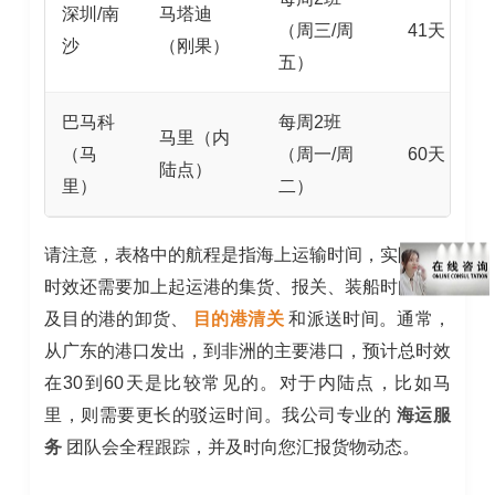
深圳/南
马塔迪
（周三/周
41天
沙
（刚果）
五）
巴马科
每周2班
马里（内
（马
（周一/周
60天
陆点）
里）
二）
请注意，表格中的航程是指海上运输时间，实际的总
时效还需要加上起运港的集货、报关、装船时间，以
及目的港的卸货、
目的港清关
和派送时间。通常，
从广东的港口发出，到非洲的主要港口，预计总时效
在30到60天是比较常见的。对于内陆点，比如马
里，则需要更长的驳运时间。我公司专业的
海运服
务
团队会全程跟踪，并及时向您汇报货物动态。