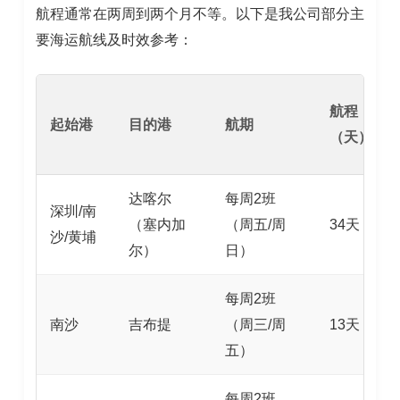
航程通常在两周到两个月不等。以下是我公司部分主
要海运航线及时效参考：
航程
起始港
目的港
航期
（天）
达喀尔
每周2班
深圳/南
（塞内加
（周五/周
34天
沙/黄埔
尔）
日）
每周2班
南沙
吉布提
（周三/周
13天
五）
每周2班