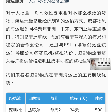
海运服务
：大宗货物的经济之选
对于大批量、对时效性要求相对不那么极致的货
物，海运无疑是最经济划算的运输方式。威都物流
的海运服务同样聚焦非洲、中东、东南亚等重点港
口，特别是非洲航线，他们有着非常深入的布局和
稳定的合作船公司。通过与ESL（埃塞俄比亚航
运）等船公司签署包机/整柜约价，威都物流能够
为客户提供价格透明且成本可控的整柜运输服务。
我们来看看威都物流在非洲海运上的主要航线优
势：
起始港
目的港
航期
航程（天）
吨位
深圳/南
达喀尔
每周2
34天
500