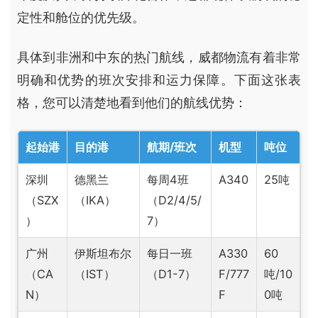
定性和舱位的优先级。
具体到非洲和中东的热门航线，威都物流有着非常
明确和优势的班次安排和运力保障。下面这张表
格，您可以清楚地看到他们的航线优势：
起始港
目的港
航期/班次
机型
吨位
深圳
德黑兰
每周4班
A340
25吨
（SZX
（IKA）
（D2/4/5/
）
7）
广州
伊斯坦布尔
每日一班
A330
60
（CA
（IST）
（D1-7）
F/777
吨/10
N）
F
0吨