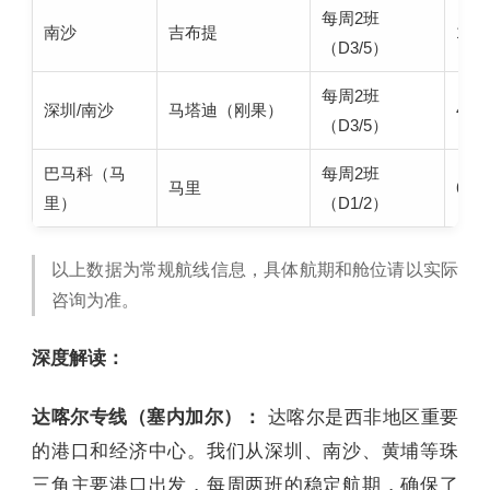
每周2班
南沙
吉布提
13天
（D3/5）
每周2班
深圳/南沙
马塔迪（刚果）
41天
（D3/5）
巴马科（马
每周2班
马里
60天
里）
（D1/2）
以上数据为常规航线信息，具体航期和舱位请以实际
咨询为准。
深度解读：
达喀尔专线（塞内加尔）：
达喀尔是西非地区重要
的港口和经济中心。我们从深圳、南沙、黄埔等珠
三角主要港口出发，每周两班的稳定航期，确保了