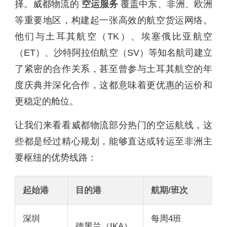
择。威都物流的
空运服务
覆盖中东、非洲、欧洲
等重要地区，构建起一张高效的航空货运网络。
他们与土耳其航空（TK）、埃塞俄比亚航空
（ET）、沙特阿拉伯航空（SV）等知名航司建立
了紧密的合作关系，甚至曾参与土耳其航空的年
度庆典并深化合作，这都意味着更优惠的运价和
更稳定的舱位。
让我们来看看威都物流部分热门的空运航线，这
些都是经过精心规划，能够直达或转运至非洲主
要枢纽的优势线路：
起始港
目的港
航期/班次
深圳
每周4班
德黑兰（IKA）