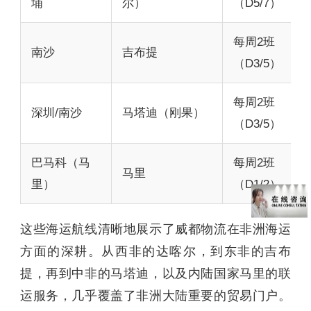
埔
尔）
（D5/7）
每周2班
南沙
吉布提
（D3/5）
每周2班
深圳/南沙
马塔迪（刚果）
（D3/5）
巴马科（马
每周2班
马里
里）
（D1/2）
这些海运航线清晰地展示了威都物流在非洲海运
方面的深耕。从西非的达喀尔，到东非的吉布
提，再到中非的马塔迪，以及内陆国家马里的联
运服务，几乎覆盖了非洲大陆重要的贸易门户。