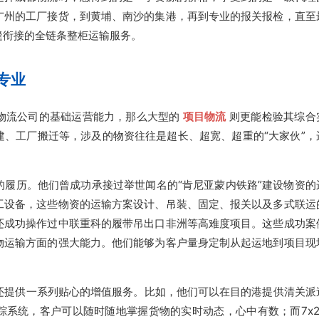
广州的工厂接货，到黄埔、南沙的集港，再到专业的报关报检，直至
缝衔接的全链条整柜运输服务。
专业
物流公司的基础运营能力，那么大型的
项目物流
则更能检验其综合
建、工厂搬迁等，涉及的物资往往是超长、超宽、超重的“大家伙”，
的履历。他们曾成功承接过举世闻名的“肯尼亚蒙内铁路”建设物资的
工设备，这些物资的运输方案设计、吊装、固定、报关以及多式联运
还成功操作过中联重科的履带吊出口非洲等高难度项目。这些成功案
物运输方面的强大能力。他们能够为客户量身定制从起运地到项目现
还提供一系列贴心的增值服务。比如，他们可以在目的港提供清关派
踪系统，客户可以随时随地掌握货物的实时动态，心中有数；而7x2