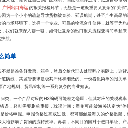
，
广州出口海运
的报关报检环节，无疑是一道既重要又复杂的“关卡”
心因为一个小小的疏忽导致货物被查验、延误船期，甚至产生高昂的
命的市场环境下，选择一个专业、可靠的物流合作伙伴，就等于为您
今天，我们就来深入聊一聊，如何让复杂的出口报关流程变得简单起来
驾护航。
么简单
关不就是准备好发票、箱单，然后交给代理去处理吗？实际上，这背
一道防线，其监管要求是极其严格和细致的。一份看似简单的报关单
原产地规则、贸易管制等一系列复杂的专业知识。
品归类。一个产品对应的HS编码可能差之毫厘，但其对应的关税税率
错误，轻则需要删单重报，耽误时间；重则可能被海关认定为“伪
次是价格申报。申报价格过高或过低，都可能触发海关的价格质疑，
极大地影响了货物的流转效率。再者，不同目的国对于进口单证、产