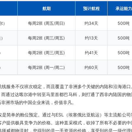
航期
预计航程
承运能力
尔）
每周2班 (周五/周日)
约34天
500吨
提）
每周2班 (周三/周五)
约13天
500吨
）
每周2班 (周三/周五)
约41天
500吨
）
每周2班 (周一/周二)
约60天
500吨
航线服务不仅班次稳定，而且覆盖了非洲多个关键的内陆和沿海港口
纽，而通过达喀尔港中转至马里首都巴马科，则打通了西非内陆国的物
拓非洲市场的中国企业来说，价值非凡。
仅是简单的舱位预定。通过与ESL（埃塞俄比亚航运）等主流船公司
客户提供极具竞争力的价格。这种直采模式，砍掉了所有不必要的中
选择威都物流时，您得到的是一手资源的价格，享受到的是一级代理