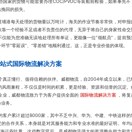
国家的货物可能需要办理COC/PVOC等装船前检验，如果事先不
法挽回的损失。
黄埔港每天处理的货物量以万吨计，海关的作业节奏非常快，对申报
依靠一个经验不足或者不负责任的代理，无异于将自己的身家性命交
不仅能为您准确无误地处理所有单证，更能像一位“领航员”，提前预
环节“零延误”、“零差错”地顺利通过。这，正是专业价值的体现。
一站式国际物流解决方案
个真正懂行、值得信赖的伙伴。威都物流，自2004年成立以来，已
年的风雨兼程，不仅仅是时间的积累，更是经验、资源和信誉的沉淀。
企业，威都物流致力于为客户提供全面的
国际物流解决方案
，将复
心业务。
的客户累计超过8000家，其中不乏中兴、华为、中建、中铁这样的
稳定的合作关系，本身就是对其服务能力和专业水准的最好证明。年均
EU的海运吞吐量，这些数字背后，是威都物流强大的资源整合能力和市