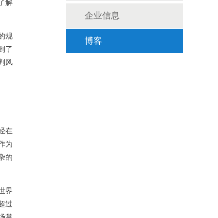
了解
企业信息
的规
博客
到了
判风
经在
作为
杂的
世界
超过
场掌