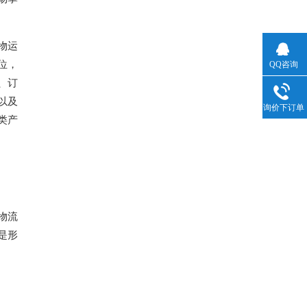
物运
位，
QQ咨询
、订
以及
询价下订单
类产
物流
是形