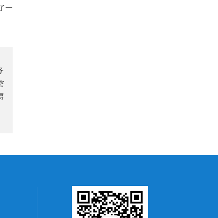
了一
备
您
易