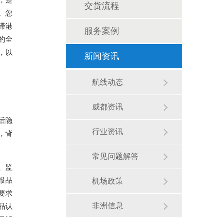
交货流程
。您
滞港
服务案例
的全
，以
新闻资讯
航线动态
威都资讯
后隐
行业资讯
，背
常见问题解答
、监
报品
机场政策
要求
品认
非洲信息