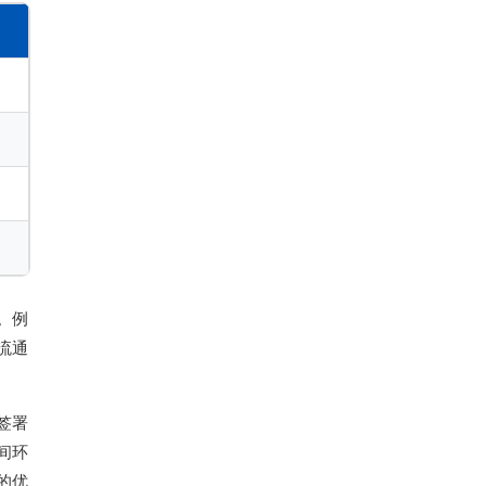
。例
流通
签署
间环
的优