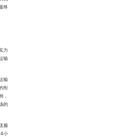
最终
实力
运输
运输
的衔
例，
场的
送服
4小