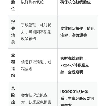
舱
以订到有氧舱
确保核心航线舱位
位
报
手续繁琐，耗时耗
关
专业团队操作，简化
力，可能因不熟悉
清
流程，高效通关
政策被卡
关
全
实时在线追踪，
程
信息获取延迟，过
7x24小时客服支
追
程焦虑
持，全程透明
踪
风
ISO9001认证体
险
突发状况难以应
系，丰富经验应对各
控
对，缺乏应急预案
种突发