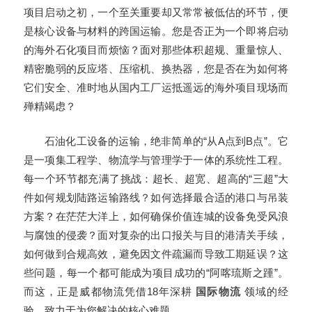
项目启动之初，一个至关重要却又常常被低估的环节，便
是核心设备与材料的跨国运输。您是否正为一个即将启动
的海外石化项目而烦恼？面对那些体积超规、重量惊人、
精密脆弱的反应塔、压缩机、换热器，您是否在为如何将
它们安全、准时地从国内工厂运抵遥远的海外项目现场而
殚精竭虑？
石油化工设备的运输，绝非简单的“从A点到B点”。它
是一项集工程学、物流学与管理学于一体的系统性工程。
每一个环节都充满了挑战：超长、超宽、超高的“三超”大
件如何规划陆路运输路线？如何选择最合适的港口与吊装
方案？在茫茫大洋上，如何确保价值连城的设备免受风浪
与腐蚀的侵袭？面对复杂的出口报关与目的港清关手续，
如何做到合规高效，避免因文件疏漏而导致工期延误？这
些问题，每一个都可能成为项目成功的“阿喀琉斯之踵”。
而这，正是威都物流凭借18年深耕
国际物流
领域的经
验，致力于为您解决的核心难题。