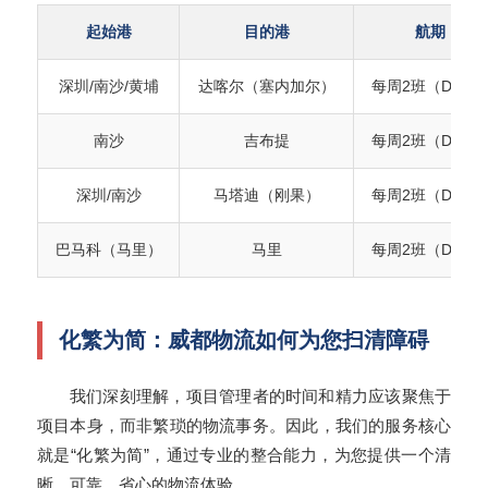
起始港
目的港
航期
深圳/南沙/黄埔
达喀尔（塞内加尔）
每周2班（D5/7
南沙
吉布提
每周2班（D3/5
深圳/南沙
马塔迪（刚果）
每周2班（D3/5
巴马科（马里）
马里
每周2班（D1/2
化繁为简：威都物流如何为您扫清障碍
我们深刻理解，项目管理者的时间和精力应该聚焦于
项目本身，而非繁琐的物流事务。因此，我们的服务核心
就是“化繁为简”，通过专业的整合能力，为您提供一个清
晰、可靠、省心的物流体验。