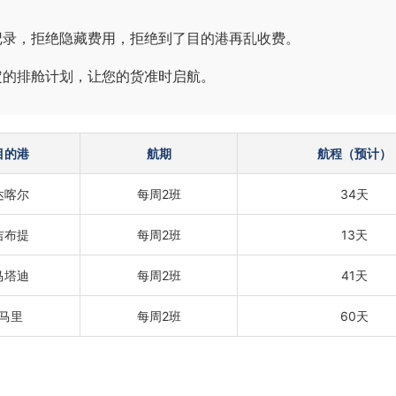
记录，拒绝隐藏费用，拒绝到了目的港再乱收费。
定的排舱计划，让您的货准时启航。
目的港
航期
航程（预计）
达喀尔
每周2班
34天
吉布提
每周2班
13天
马塔迪
每周2班
41天
马里
每周2班
60天