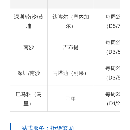
深圳/南沙/黄
达喀尔（塞内加
每周2班
埔
尔）
（D5/7）
每周2班
南沙
吉布提
（D3/5）
每周2班
深圳/南沙
马塔迪（刚果）
（D3/5）
巴马科（马
每周2班
马里
里）
（D1/2）
一站式服务：拒绝繁琐