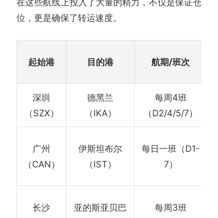
在这些航线上投入了大量的精力，不仅是保证仓
位，更是确保了转运速度。
起始港
目的港
航期/班次
深圳
德黑兰
每周4班
（SZX）
（IKA）
（D2/4/5/7）
广州
伊斯坦布尔
每日一班（D1-
A
（CAN）
（IST）
7）
长沙
亚的斯亚贝巴
每周3班