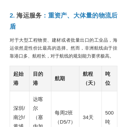
2.
海运服务
：重资产、大体量的物流后
盾
对于大型工程物资、建材或者批量出口的工业品，海
运依然是性价比最高的选择。然而，非洲航线由于挂
靠港口多、航程长，对于航线的规划能力要求极高。
起始
目的
航程
吨
航期
港
港
（天）
位
达喀
深圳/
尔
每周2班
500
南沙/
（塞
34天
（D5/7）
吨
黄埔
内加