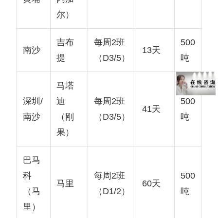
尔）
吉布
每周2班
500
南沙
13天
提
（D3/5）
吨
马塔
深圳/
迪
每周2班
500
41天
南沙
（刚
（D3/5）
吨
果）
巴马
科
每周2班
500
马里
60天
（马
（D1/2）
吨
里）