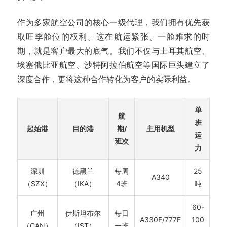
作为多家航空公司的核心一级代理，我们拥有优先获
取旺季舱位的权利。这在航运紧张、一舱难求的时
期，就是客户最大的底气。我们不仅与土耳其航空、
埃塞俄比亚航空、沙特阿拉伯航空等国际巨头建立了
深度合作，更将这种合作转化为客户的实际利益。
单
航
班
起始港
目的港
期/
主用机型
运
班次
力
深圳
德黑兰
每周
25
A340
（SZX）
（IKA）
4班
吨
60-
广州
伊斯坦布尔
每日
A330F/777F
100
（CAN）
（IST）
一班