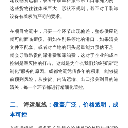
建设物资运输，或者中联重科履带吊出口非洲为例，
这些货物往往体积巨大、形状不规则，甚至对于装卸
设备有着极为严苛的要求。
在项目物流中，只要一个环节出现偏差，整条供应链
就可能面临瘫痪。例如在刚果等地的港口，如果清关
文件不配套、或者对当地的码头起重能力预估不足，
就会导致昂贵的滞港费和滞箱费，这对于企业的成本
控制是毁灭性的打击。这就是为什么我们始终强调“定
制化”服务的原因。威都物流凭借多年的积累，能够提
前预判风险，从接货、内陆运输、出口报关到目的港
清关，每一个环节都进行精细化管控。
二、
海运航线
：覆盖广泛，价格透明，成
本可控
在海运领域，很多客户最担心的就是“价格陷阱”和“舱