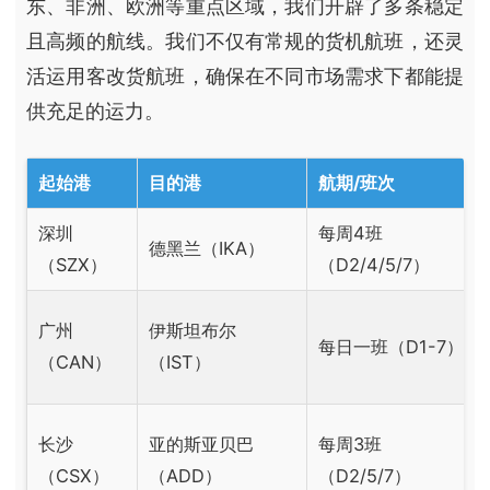
东、非洲、欧洲等重点区域，我们开辟了多条稳定
且高频的航线。我们不仅有常规的货机航班，还灵
活运用客改货航班，确保在不同市场需求下都能提
供充足的运力。
起始港
目的港
航期/班次
深圳
每周4班
德黑兰（IKA）
（SZX）
（D2/4/5/7）
广州
伊斯坦布尔
每日一班（D1-7）
（CAN）
（IST）
长沙
亚的斯亚贝巴
每周3班
（CSX）
（ADD）
（D2/5/7）