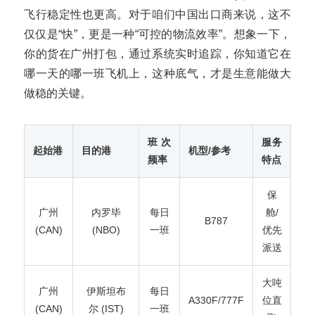
飞行稳定性也更高。对于咱们中国出口商来说，这不
仅仅是“快”，更是一种“可控的物流效率”。想象一下，
你的货在广州打包，通过系统实时追踪，你知道它在
哪一天的哪一班飞机上，这种底气，才是生意能做大
做稳的关键。
班次
服务
起始港
目的港
机型/参考
频率
特点
保
广州
内罗毕
每日
舱/
B787
(CAN)
(NBO)
一班
优先
派送
大吨
广州
伊斯坦布
每日
A330F/777F
位直
(CAN)
尔 (IST)
一班