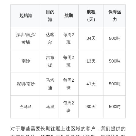
目的
航程
保障运
起始港
航期
港
（天）
力
深圳/南沙/
达喀
每周2
34天
500吨
黄埔
尔
班
吉布
每周2
南沙
13天
500吨
提
班
马塔
每周2
深圳/南沙
41天
500吨
迪
班
每周2
巴马科
马里
60天
500吨
班
对于那些需要长期往返上述区域的客户，我们提供的