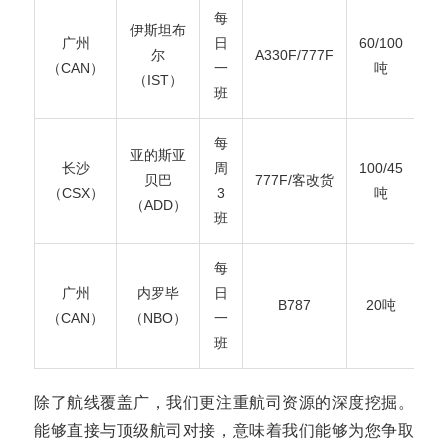
每
伊斯坦布
广州
日
60/100
尔
A330F/777F
（CAN）
一
吨
（IST）
班
每
亚的斯亚
长沙
周
100/45
贝巴
777F/客改货
（CSX）
3
吨
（ADD）
班
每
广州
内罗毕
日
B787
20吨
（CAN）
（NBO）
一
班
除了航线覆盖广，我们更注重航司资源的深度挖掘。
能够直接与顶级航司对接，意味着我们能够为您争取