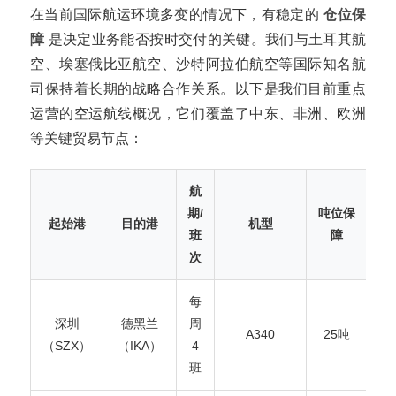
在当前国际航运环境多变的情况下，有稳定的
仓位保
障
是决定业务能否按时交付的关键。我们与土耳其航
空、埃塞俄比亚航空、沙特阿拉伯航空等国际知名航
司保持着长期的战略合作关系。以下是我们目前重点
运营的空运航线概况，它们覆盖了中东、非洲、欧洲
等关键贸易节点：
航
期/
吨位保
起始港
目的港
机型
班
障
次
每
深圳
德黑兰
周
A340
25吨
（SZX）
（IKA）
4
班