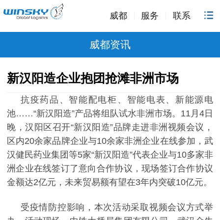
威都
服务
联系
威都资讯
新汉阳造企业抱团抢滩非洲市场
抗疫药品、智能配电柜、智能电表、新能源电
池
……“新汉阳造”产品将组队试水非洲市场。
11
月
4
日
晚，汉阳区召开“新汉阳造”品牌走进非洲视频会议，
区内
20
余家品牌企业与
10
余家非洲企业在线参加，武
汉健民药业集团等
5
家“新汉阳造”代表企业与
10
多家非
洲企业在线签订了意向合作协议，现场签订合作协议
金额达
2
亿元，未来贸易额有望在
3
年内突破
10
亿元。
受疫情防控影响，本次活动采取视频会议方式举