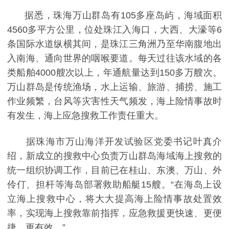
据悉，珠海万山群岛有105多座岛屿，海域面积
4560多平方公里，位处珠江入海口，大西、大濠等6
条国际水道纵横其间，是珠江三角洲乃至华南腹地出
入南海、通向世界的咽喉要道。每天过往该水域的各
类船舶4000艘次以上，年通航量达到150多万艘次。
万山群岛是传统渔场，水上运输、旅游、捕捞、施工
作业频繁，台风等灾害性天气频发，海上险情事故时
有发生，海上应急搜救工作责任重大。
据珠海市万山海洋开发试验区党委书记叶真介
绍，新成立的搜救中心负责万山群岛海域海上搜救的
统一组织协调工作，目前已在桂山、东澳、万山、外
伶仃、担杆等海岛部署救助船艇15艘。“在海岛上设
立海上搜救中心，将大大提高海上险情事故处置效
率，实现海上搜救靠前指挥，应急救援更快速、更便
捷、更有效。”