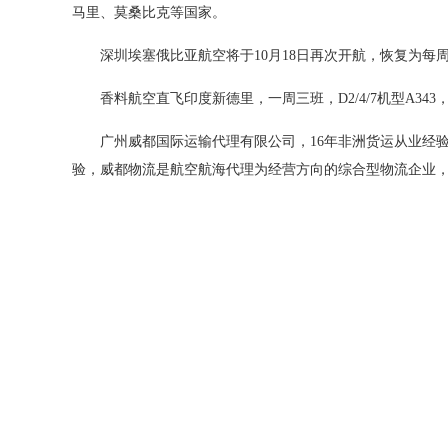
马里、莫桑比克等国家。
深圳
埃塞俄比亚航空将于
10月18日再次开航，恢复为
香料航空直飞印度新德里，一周三班
，
D2/4/7机型A3
广州威都国际运输代理有限公司，
16
年非洲货运从业经
验，威都物流是航空航海代理为经营方向的综合型物流企业