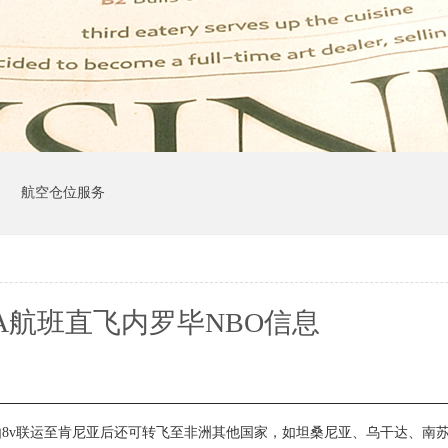
司
航空仓位服务
A航班直飞内罗毕NBO信息
由
8v
联运
至肯尼亚后还可转飞至非洲其他国家，如坦桑尼亚、乌干达、南