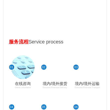
服务
流程
Service process
01
02
03
在线咨询
境内/境外接货
境内/境外运输
Online consultation
Domestic/Overseas Delivery
Domestic/Overseas Transport
04
05
06