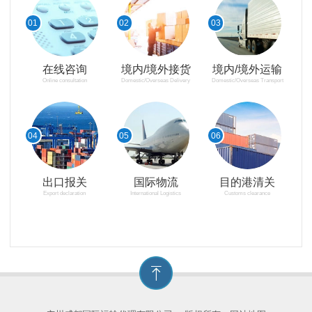
01
02
03
在线咨询
境内/境外接货
境内/境外运输
Online consultation
Domestic/Overseas Delivery
Domestic/Overseas Transport
04
05
06
出口报关
国际物流
目的港清关
Export declaration
International Logistics
Customs clearance